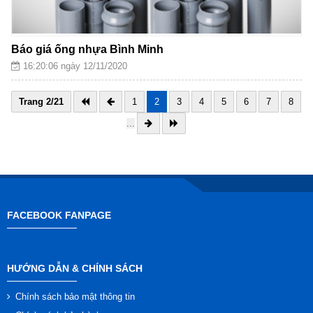
Báo giá ống nhựa Bình Minh
16:20:06 ngày 12/11/2020
Trang 2/21
1
2
3
4
5
6
7
8
...
FACEBOOK FANPAGE
HƯỚNG DẪN & CHÍNH SÁCH
Chính sách bảo mật thông tin