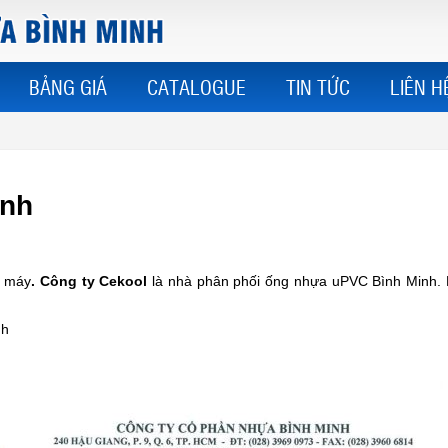
BẢNG GIÁ
CATALOGUE
TIN TỨC
LIÊN H
inh
à máy
. Công ty Cekool
là nhà phân phối ống nhựa uPVC Bình Minh. H
nh