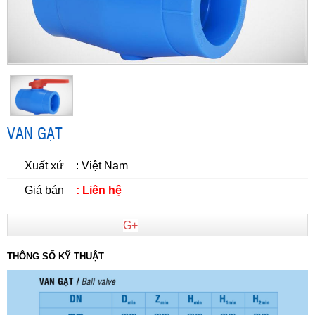
VAN GẠT
Xuất xứ
: Việt Nam
Giá bán
: Liên hệ
G+
THÔNG SỐ KỸ THUẬT