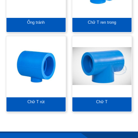
Ống tránh
Chữ T ren trong
Chữ T rút
Chữ T