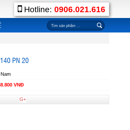
Hotline:
0906.021.616
Ệ
 140 PN 20
t Nam
38.800 VNĐ
G+