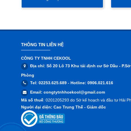
THÔNG TIN LIÊN HỆ
CÔNG TY TNHH CEKOOL
Địa chỉ
: Số 20 Lô 73 Khu tái định cư Sở Dầu - P.S
Phòng
Tel
: 02253.625.689 -
Hotline
: 0906.021.616
Email
:
congtytnhhcekool@gmail.com
Mã số thuế
: 0201205293 do Sở kế hoạch và đầu tư Hải P
Người đại diện
: Cao Trung Thế - Giám đốc