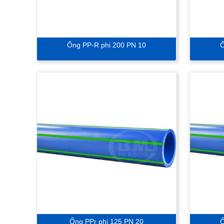
Ống PP-R phi 200 PN 10
Ố
Ống PPr phi 125 PN 20
Ố