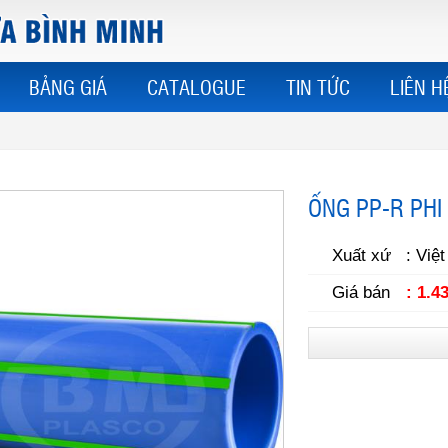
BẢNG GIÁ
CATALOGUE
TIN TỨC
LIÊN H
ỐNG PP-R PHI
Xuất xứ
: Việ
Giá bán
: 1.4